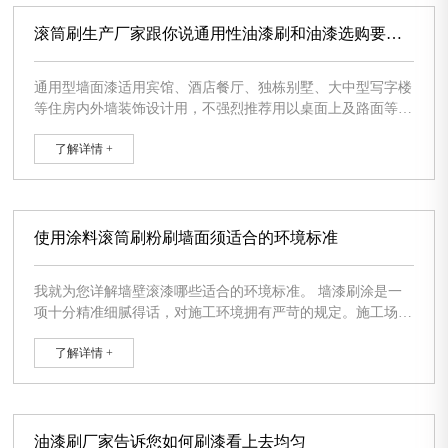
子打湿;应用油溶性涂料时，用乙醇将刷子打湿。将刷子吸的
不必要液
滚筒刷生产厂家跟你说通用性油漆刷和油漆选购要留
意什么
通用型墙面漆适用宾馆、酒店餐厅、独栋别墅、大中型写字楼
等住房内外墙装饰设计用，不强烈推荐用以桌面上及路面等基
准面装饰设计。必须大家留意的是，也不可以一味地觉得价格
了解详情 +
昂贵的便是质高的，这也是大家易犯的误区之一。建筑涂料的
价钱并不是越高越好，选购的情况下不可以只盯住价钱单杀贵
的买。 墙面漆选购误区： 我们在购物的情况下会货比三
家，可是不可以一味的追求完美商品的低价而不考虑到它的
使用涂料滚筒刷粉刷墙面须适合的环境标准
我就为您详解墙壁滚漆哪些适合的环境标准。 墙漆刷涂是一
项十分精准细腻得话，对施工环境拥有严苛的规定。施工场地
的温度、湿度要适合，卫生状况、光线标准及其自然通风标准
了解详情 +
好些。为了更好地刷到极 致的墙壁，家居装修小伙伴们在较
为适合的环境下开展施工。从湿度层面看：施工时相对性湿度
一般为60%～70%，若湿度过低，气体过度干躁，会使有机溶
剂木柄油漆刷蒸发过快、涂料凝固过快，使镀层的结膜炎干固
油漆刷厂家告诉您如何刷漆看上去均匀