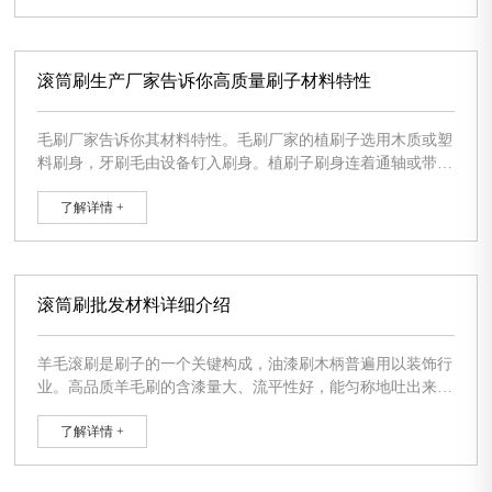
下也不会损害毛刷辊，在作业者出错如忘开冷却循环水状况下
也不会造成 毛刷辊失衡及刷坏pcb线路板和毛刷辊。下边给大
伙儿详细介绍涤纶条刷在PCB加
滚筒刷生产厂家告诉你高质量刷子材料特性
毛刷厂家告诉你其材料特性。毛刷厂家的植刷子选用木质或塑
料刷身，牙刷毛由设备钉入刷身。植刷子刷身连着通轴或带端
电动机轴的管道一起供货。壳形刷块还可以固定不动到管形刷
了解详情 +
身上，洗油漆刷子这类构造促使无需清除轴就可以对软毛刷开
展简单更换。 毛刷厂家选用塑料刷丝的独特刷辊专用型于
钢柱和铝型材的抛丸除锈清除机器设备，刷辊用以将零件加工
表面的抛丸除锈原材料清理整洁。刷辊由2－4节固定不动在转
动轴
滚筒刷批发材料详细介绍
羊毛滚刷是刷子的一个关键构成，油漆刷木柄普遍用以装饰行
业。高品质羊毛刷的含漆量大、流平性好，能匀称地吐出来漆
料，使车漆表面光滑，薄厚一致，不容易在涂刷表面留有刷纹
了解详情 +
和牙刷毛，工程施工时触感畅顺，经久耐用等特性。 通用性
油漆刷生产厂家下面为大伙儿产生羊毛滚刷材料详细介
绍： 这类刷子应用水溶涂料时，在涂刷前先自来水将刷