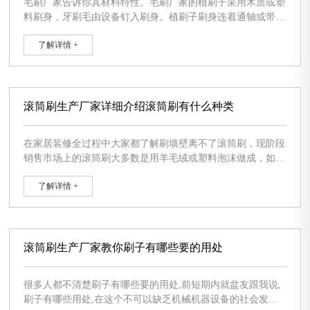
毛刷厂家告诉你其材料特性。毛刷厂家的植刷子采用木质或塑
料刷身，牙刷毛由设备钉入刷身。植刷子刷身连着通轴或带端
电动机轴的管道一起供货。壳形刷块还可以固定不动到管形刷
了解详情 +
身上，这类构造促使无需清除轴就可以对软毛刷开展简单更
换。 毛刷厂家采用塑料刷丝的独特刷辊专用型于钢柱和铝型
材的抛丸除锈清除机器设备，刷辊用以将零件加工表层的抛丸
除锈原材料清理整洁。刷辊由2－4节固定不动在转动轴上的刷
块构
滚筒刷生产厂家详细介绍滚筒刷有什么种类
在家居装修全过程中大家都了解刷墙壁离不了滚筒刷，现阶段
销售市场上的滚筒刷大多数是用羊毛绒或塑料泡沫做成，如造
型艺术层次感涂料 滚筒刷、拉毛滚筒刷、环氧地坪漆滚筒
了解详情 +
刷、弹涂滚筒刷等。家居装修全过程中涂料施工滚筒刷的种类
不一样，涂料施工的实际效果和方式也不一样。下边滚筒刷生
产 厂家带大家一起来了解一下。 1、拉 毛滚筒刷系列产品延
展性拉毛，浮雕图案拉毛施工专用工具-8寸、5寸拉毛滚筒刷
滚筒刷生产厂家教你刷子有哪些要的用处
很多人都不清楚刷子有哪些要的用处,前短期内就盆友跟我说,
刷子有哪些用处,在这个不可以缺乏机械机器设备的社会发展