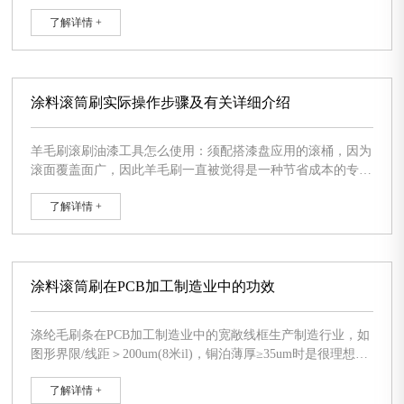
而言,刷子和毛刷辊是不可或缺的,针对机械机器设备有非常大
了解详情 +
的用处,清除机械的不动刷子，下边说下刷子在工业机械中有
哪些的用处，今日主要是就是汽车上。 先针对汽车的汽车
发动机的变速箱清除方式，先用盘刷来清除油路板内孔毛边和
锐边，再用孔刷清除油路板孔毛边和锐边，那样就能变速箱，
随
涂料滚筒刷实际操作步骤及有关详细介绍
羊毛刷滚刷油漆工具怎么使用：须配搭漆盘应用的滚桶，因为
滚面覆盖面广，因此羊毛刷一直被觉得是一种节省成本的专用
工具。除此之外，羊毛刷是能够在嫁接法增加杆的，接好增加
了解详情 +
杆后可以更轻轻松松的去涂刷一些高空，如吊顶天花板等不容
易涂刷的地区。但接好增加杆后的羊毛刷也有一个缺陷，那便
是较为非常容易飞溅油漆，因而假如要应用，必须事前充分准
备工作中，例如铺平遮尘布，穿衣物等，那样就不必担心把衣
服搞脏。
涂料滚筒刷在PCB加工制造业中的功效
涤纶毛刷条在PCB加工制造业中的宽敞线框生产制造行业，如
图形界限/线距＞200um(8米il)，铜泊薄厚≥35um时是很理想化
的挑选，有时候也可放开到＞150um(=6mil)。涤纶条刷因为其
了解详情 +
尤其高的回弹力，ps油漆刷在PCB板翘边或钻孔断麻花钻状况