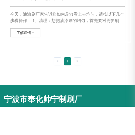
今天，油漆刷厂家告诉您如何刷漆看上去均匀，请按以下几个
步骤操作。 1、清理：想把油漆刷的均匀，首先要对需要刷漆
的物品进行清理；用砂纸打磨后，用微湿的布擦干净。 2、沾
了解详情 +
漆：首先是刷子上不要沾太多油漆；刷子开始刷，先在家具上
沾三到四下；从上到下，把刷子上的油漆沾在家具表面。 3、
刷漆：首先从最后沾的一下那里开始，先上向刷，返回到开始
刷的地方；再顺着刚才的方向向下刷，刷到有油漆处；最后再
返回刷一
<
1
>
宁波市奉化帅宁制刷厂
手机：13957482322（外贸）
固话：0086-574-88546789
邮箱：shuaining@shuaining.com