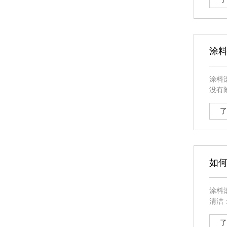
涂
涂料滚筒刷
没有附着
了
如
涂料
清洁
的清洁剂将刷
了避
了