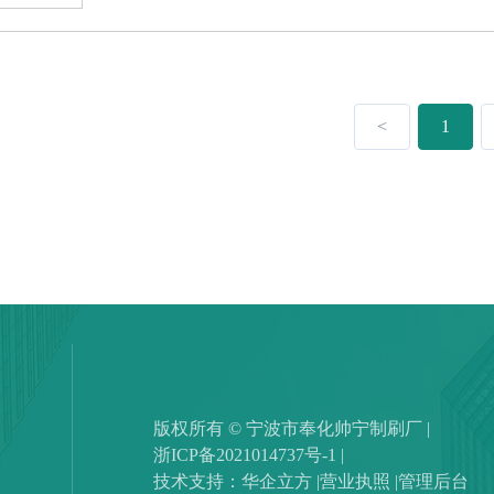
<
1
版权所有 © 宁波市奉化帅宁制刷厂 |
浙ICP备2021014737号-1 |
技术支持：华企立方 |
营业执照 |
管理后台