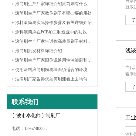
日常
+ 滚筒刷生产厂家详细介绍滚筒刷有什么种
就取
类
+ 滚筒刷生产厂家教你刷子有哪些要的用处
丝。 扫路刷便是用于清扫地面的专用型刷子，一般都装在环卫垃圾车的下边。当环卫垃圾车缓缓往前启动，扫路刷就开始了自身的工作中，会
清扫
了
+ 涂料滚筒刷实际操作步骤及有关详细介绍
+ 涂料滚筒刷在PCB加工制造业中的功效
+ 滚筒刷生产厂家告诉你高质量刷子材料特
性
浅
+ 滚筒刷批发材料详细介绍
+ 滚筒刷生产厂家跟你说通用性油漆刷和油
漆选购要留意什么
当代冶金
+ 使用涂料滚筒刷粉刷墙面须适合的环境标
辊来除鳞。 2、酸洗线（PicklingLine）：关键用毛刷辊来除去酸
准
+ 油漆刷厂家告诉您如何刷漆看上去均匀
的表
了
联系我们
宁波市奉化帅宁制刷厂
工业
电话：13957482322
涂料