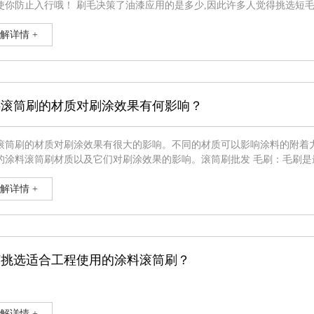
了油漆应用的是多少,因此许多人觉得挑选短毛的能够较为少的吸咐建筑涂料，可以降低使用量。事实上刷毛的
仅危害涂刷的实际效果，而不危害其吸湿实际效果，因此并并不是刷毛越少越好。 此外也有很多人为了更好地在涂
解详情 +
料滚筒刷的材质对刷涂效果有何影响？
滚筒刷的材质对刷涂效果有很大的影响。不同的材质可以影响涂料的附着
滚筒刷材质以及它们对刷涂效果的影响。滚筒刷批发 毛刷：毛刷是最常见的涂料滚筒刷材质之一，常用的毛刷材质有天然毛和合成
种。天然毛刷的优点是具有较好的弹性和吸液性，能够均匀地将涂料分布
寿命较长。毛刷的使用
解详情 +
何挑选适合工程使用的涂料滚筒刷？
解详情 +