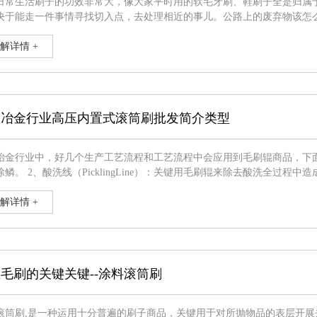
日常生活刷子的功效非常大，像大家平时用的软毛牙刷、鞋刷子全是归属
决于能走一件事情寻找切入点，去处理相近的事儿。公路上的废弃物该怎
路面
解详情 +
谈冶金行业高压内置式滚筒刷批发简介类型
行业中，好几个生产工艺流程和工艺流程中会应用到毛刷辊商品，下面简易详细介绍。 1、预酸洗线（Pre-Pickl
洗全过程中造成的污渍。 3、清洗线（CleaningLine）：为合理脱油而活化含酯
面；并除去油漆刷子厂溶液的酸碱性中不断的油渍；能够小于1
解详情 +
毛刷的关键关键--涂料滚筒刷
滚筒刷,是一种运用十分普遍的刷子商品，关键用于对所抛物品的表层开