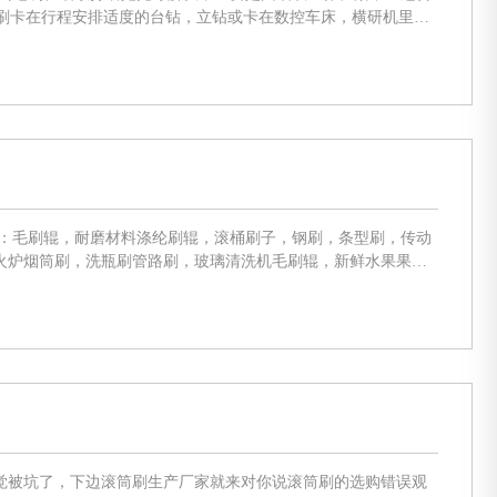
视加工件尺寸在50-100转/分类别自主挑选。左右挪动速率
火炉烟筒刷，洗瓶刷管路刷，玻璃清洗机毛刷辊，新鲜水果果蔬
电刷子，金属材料抛光碾磨刷，金属材料酸洗钝化毛刷辊，自动
觉被坑了，下边滚筒刷生产厂家就来对你说滚筒刷的选购错误观