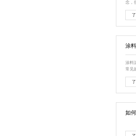
念，使你防止入行哦！ 刷毛决策
长度仅
劲，
了
涂
涂料
常见的涂料
毛两
能，
了
如
了