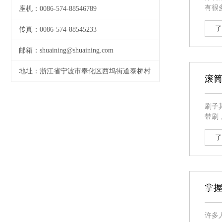
有很多排序齐整，
座机：0086-574-88546789
均可
了
传真：0086-574-88545233
邮箱：shuaining@shuaining.com
地址：浙江省宁波市奉化区西坞街道泰桥村
滚
刷子其适用
带刷
清洗
擦鞋
了
掌
许多