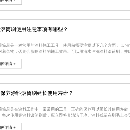
料滚筒刷使用注意事项有哪些？
是一种常用的涂料施工工具，使用前需要注意以下几个方面： 1. 清洁涂料滚筒刷：在开始施工前，需要确保涂料滚筒刷是干净的，
杂物，否则会影响涂料的施工效果。可以用清水冲洗涂料滚筒刷，并晾干。 2. 涂料选择：根据施工需求选择适合的涂料，
涂料适用的工艺也会有所不同，需要
解详情 +
何保养涂料滚筒刷延长使用寿命？
滚筒刷是在涂料工作中非常常用的工具，正确的保养可以延长其使用寿命，提高工
：每次使用完涂料滚筒刷后，应立即将其清洁干净。涂料残留在刷毛上会
毛彻底清洗干净，确保没有残留的涂料。 2. 防止干燥：涂料滚筒刷在长时间使用时，会有可能出现干燥导致刷毛硬化的情况。为
解详情 +