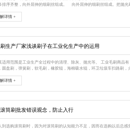
向外屈伸的细刷丝组成。 向外屈伸的细刷丝组成。把抛光刷卡在行程安排适度的台钻，立钻或卡在数控车床，横研机里，
开展加工。对较沉重的大产品工件加工时，可卡在风钻，手钻上开展。转速比
解详情 +
筒刷生产厂家浅谈刷子在工业化生产中的运用
范围是工业生产全过程中的清理、除灰、抛光等。 工业毛刷商品有：毛刷辊，耐磨材料涤纶刷辊，滚桶刷子，钢刷，条型刷，传动
，圆盘刷，弹簧刷，软毛刷，橡胶辊，海棉吸水辊，环卫垃圾车扫路刷，
机毛刷辊，印染业刷子，陶瓷釉刷机，造纸工业印刷机械设备胶棍，抗静
机毛
解详情 +
握滚筒刷批发错误观念，防止入行
人到选购滚筒刷时，因为对滚筒刷的认知能力不足，因而在选购以后总感