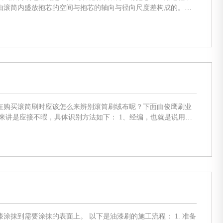
由滚筒内盛放抱芯的空间与抱芯的轴向与径向尺度差构成的。欧
用以设备直连式滚刷头，但原理没有任何改变。 美式滚筒
在购买滚筒刷时应该怎么来辨别滚筒刷绒布呢？下面由俊鹰刷业
，产量方面也是很高的，价格要比平织的便宜很多。在选购的时
以下是油漆刷的施工流程： 1. 准备