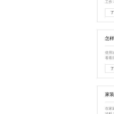
工作
了
怎
使用
看看应该怎
其中格子面料的抗裂效
艺，
了
家装
在家
涂料