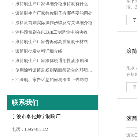
接下来
+ 滚筒刷生产厂家详细介绍滚筒刷有什么种
渣、及其墙面脱落的杂碎； 
类
+ 滚筒刷生产厂家教你刷子有哪些要的用处
蔽胶带，避免
大水
了
+ 涂料滚筒刷实际操作步骤及有关详细介绍
+ 涂料滚筒刷在PCB加工制造业中的功效
+ 滚筒刷生产厂家告诉你高质量刷子材料特
性
滚
+ 滚筒刷批发材料详细介绍
+ 滚筒刷生产厂家跟你说通用性油漆刷和油
漆选购要留意什么
泡水 在滚以前，必须将其泡在水里泡软，就有些像拖布一样，拖布长期无需，干的像毛巾一样的，甚至团在了一起额，而只要泡上水，就可以
+ 使用涂料滚筒刷粉刷墙面须适合的环境标
在短
准
+ 油漆刷厂家告诉您如何刷漆看上去均匀
后也不
直接
了
联系我们
宁波市奉化帅宁制刷厂
滚
电话：13957482322
滚漆