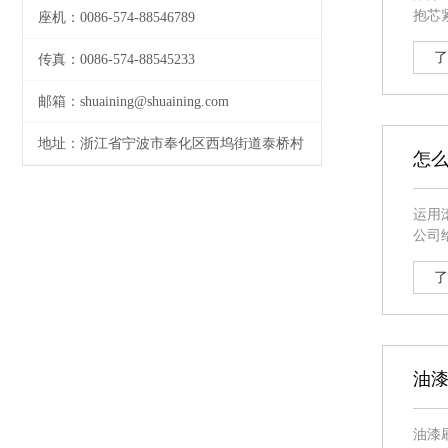
抱芯
座机：0086-574-88546789
式滚
刷用
了
传真：0086-574-88545233
邮箱：shuaining@shuaining.com
地址：浙江省宁波市奉化区西坞街道泰桥村
怎
运用
公司给大家具体分析和讲
编进
候可
了
油
油漆刷