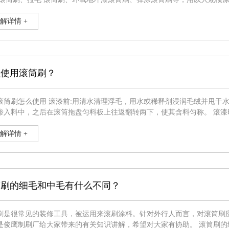
各种各样调合漆，内墙涂料、墙面漆、造型艺术涂料、防腐漆、壁纸托裱
下涂料工程施工滚筒刷
解详情 +
么使用滚筒刷？
清理浮毛，用水或稀释剂浸润毛绒并甩干水份，在废纸上滚去多余液态再醮取涂料。醮涂时只需将滚筒刷的
中，之后在滚筒拖盘匀料板上往返翻转两下，使其含料匀称。 滚漆时:由上而下再自下而上，按“W”形方式将涂料滚在基层上，随后
滚匀:当滚筒刷较干时，再将刚滚漆表面轻轻理一下，每次滚漆的总宽大约
产生滚痕
解详情 +
筒刷的细毛和中毛有什么不同？
刷是很常见的装修工具，被运用来滚刷涂料。针对外行人而言，对滚筒刷
制刷厂给大家带来的有关知识讲解，希望对大家有协助。 滚筒刷的细毛和中毛的关键差别如下： 1、首先从外型上看，毛的长短层