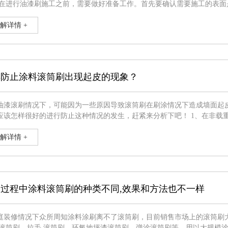
 在进行油漆刷施工之前，需要做好准备工作。首先要确认需要施工的表
好所需的油漆、油漆刷和其他
解详情 +
样防止涂料滚筒刷出现起皮的现象？
油漆滚刷情况下，可能因为一些原因导致滚筒刷在刷涂情况下造成墙面起
样很好的进行防止这种情况的发生，赶紧来分析下吧！ 1、在非载重墙体上布贴，可以试着应用较好的壁布或白胶，或格子面料，
果更好。 2、刷涂界面剂能够提高底层与基层的附着力，可以很好的防止凹陷或脱壳的发生，可以替代人力凿边的工
节约大量的时间和精
解详情 +
过程中涂料滚筒刷的种类不同,效果和方法也不一样
庭装修情况下众所周知涂料涂刷离不了滚筒刷，目前销售市场上的滚筒刷
 滚筒刷、拉毛 滚筒刷、环氧地坪漆滚筒刷、弹涂滚筒刷等，用以大规模