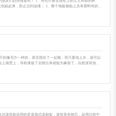
毛巾擦去墙壁上的尘土和脏的碎
粘上墙壁上，等粉漆做了后抠出来就较为麻烦了。自然滚筒泡水
多数。 蘸取 滚筒刷上漆的时候，不能够
欧式滚筒刷选用的是直插式滚刷架，滚筒里有抱芯，应用过程中