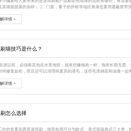
小编要给大家带来的是滚筒刷刷产品刷彩色墙漆的流程有哪些，有需要的朋友们赶快搜集吧！ 1、用
2、门套，窗子的外框等地区角落也要用遮蔽胶带先包贴起来，防止沾到油漆； 3、整个地板都贴上含有塑料布的遮
油漆滴下时把地板瓷砖等搞脏难修补； 4、假如墙面或是角落旁边插座等不愿上漆的地区，能够在之前都贴上遮蔽胶带，能够很
平上降低
解详情 +
筒刷墙技巧是什么？
时间修复如初，而且还可以清理掉废弃的渣毛，这些毛渣倘若和油漆一起
要太湿了，不然影响到油漆涂料的前期工作，在泡软后宜在干报纸上滚三遍，确保上边水迹除去
将其浸在油漆
解详情 +
筒刷怎么选择
工作的首要东西是滚筒刷，按照布局可分为欧式、美式和瑞典式三大类，