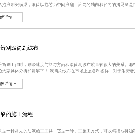
紧抱滚刷架横梁，滚筒以抱芯为中间滚翻，滚筒的轴向和径向的摇晃量是
筒毛套一般采用粘制和缝纫技术，由于热融科技的鼓起，形成了美变欧的布局，
以直连式滚刷头的装置
解详情 +
么辨别滚筒刷绒布
滚筒刷工作时，刷漆速度与均匀方面和滚筒刷绒布质量有很大的关系。那
解下！ 滚筒刷绒布在市场上是各种各样，对于消费者来讲是应接不暇，具体识别方法如下： 1、经编，也就是说用经
行织造，运用经编设备织造而成，关键特点就是具有平织的优良抗拉伸性
以观察下布料的底
解详情 +
漆刷的施工流程
是一种常见的油漆施工工具，它是一种手工施工方式，可以精细地将油漆涂抹到需要涂抹的表面上。 