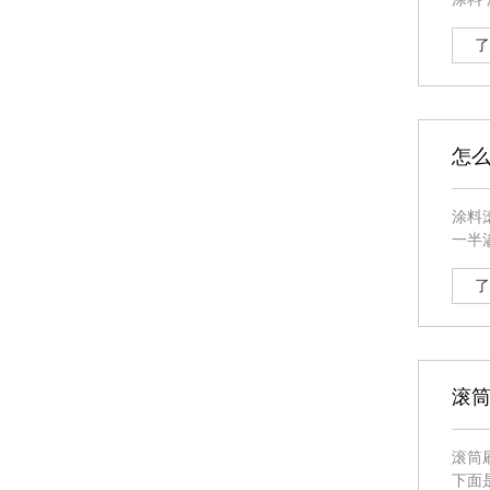
滚漆
情况
了
怎
涂料滚筒刷怎么使用 滚漆前:用清水
一半渗入料
横着
合处
了
滚
滚筒
下面是俊鹰