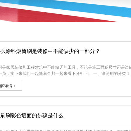
什么涂料滚筒刷是装修中不能缺少的一部分？
刷是家居装修和工程建筑中不能缺乏的工具，不论是施工面积尺寸还是边
下来我们一起随着金邦一起来看下分析下。 一、滚筒刷的分类 1、毛滚筒刷 有羊毛和化纤类两种，根据毛长度又分为长毛，中
。多用于乳胶漆、涂料、漆料、地坪漆等。 2、短毛滚筒 毛长毛高约7mm左右，吸耗量相对较少，节约涂料，施工后漆面比较整
细致
解详情 +
筒刷刷彩色墙面的步骤是什么