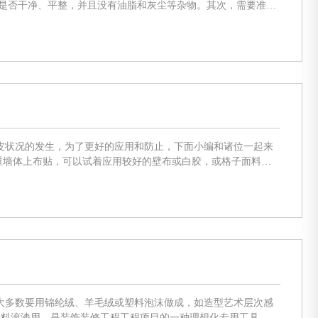
面是否干净、平整，并且没有油脂和灰尘等杂物。其次，需要准备
辅助工具，如遮盖纸、胶带等。 2. 油漆调配 将准备好的油漆倒入一个容器中，并根据需要加入适量的水或稀释
皮状况的发生，为了更好的应用和防止，下面小编和诸位一起来
大多数要用锦纶绒、羊毛绒或塑料泡沫做成，如造型艺术层次感
涂料滚漆用，是装饰装修工程工程项目的一种理想化专用工具。能