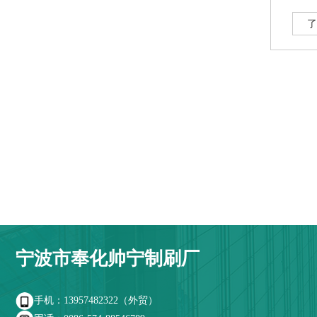
面是不一样的，中
键的
了
宁波市奉化帅宁制刷厂
手机：13957482322（外贸）